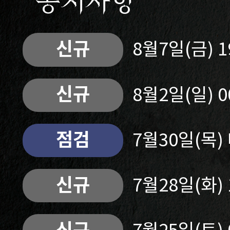
공지사항
신규
8월7일(금) 
신규
8월2일(일) 
점검
7월30일(목
신규
7월28일(화)
신규
7월25일(토)