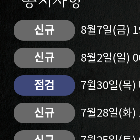
공지사항
신규
8월7일(금) 
신규
8월2일(일) 
점검
7월30일(목
신규
7월28일(화)
신규
7월25일(토)