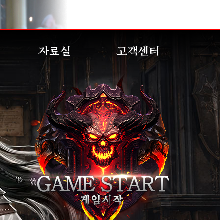
자료실
고객센터