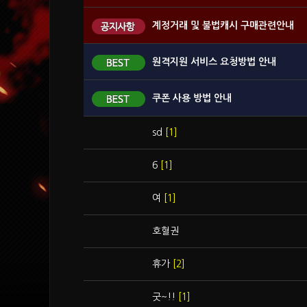
계정거래 및 불법캐시 구매관련안내
원격지원 서비스 요청방법 안내
쿠폰 사용 방법 안내
sd
[1]
6
[1]
여
[1]
호혈권
휴가
[2]
굿~!!
[1]