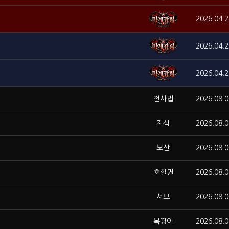
2026.04.2
2026.04.2
2026.04.2
전사법
2026.08.0
지심
2026.08.0
보산
2026.08.0
호혈권
2026.08.0
서브
2026.08.0
복띵이
2026.08.0