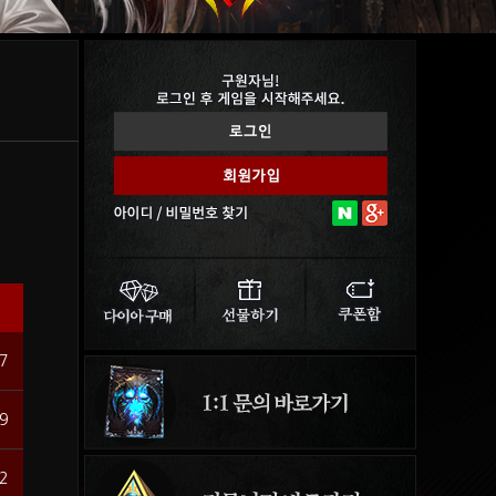
무료게임, 온라인 웹게임 포털, 웹게임, 게임, 온라인게임, pc게임, 무료온라인게임, 온라인게임순위, 웹게임rpg, 웹게임 순위, 게임, 플래시게임, 게임추천, pc게임랭킹, 게임순위, 온라인게임순위, rpg, 온라인게임, mmorpg, pc게임, 웹게임, pc게임순위, rpg게임, rpg게임순위, pc게임추천, game, 플레시게임, 웹게임순위, 웹게임추천
7
9
2