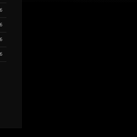
6
6
6
6