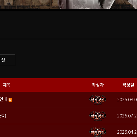
린샷
제목
작성자
작성일
픈안내
2026.08.0
N
완료)
2026.07.2
2026.04.2