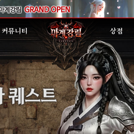
커뮤니티
상점