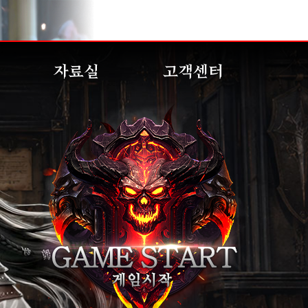
자료실
고객센터