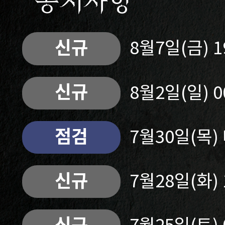
공지사항
신규
8월7일(금) 
신규
8월2일(일) 
점검
7월30일(목
신규
7월28일(화)
신규
7월25일(토)