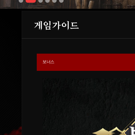
게임가이드
보너스