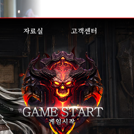
자료실
고객센터