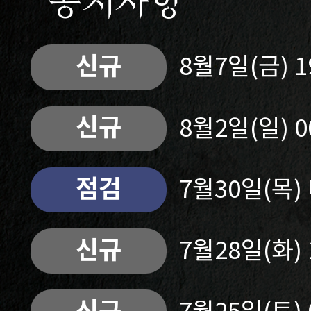
공지사항
신규
8월7일(금) 
신규
8월2일(일) 
점검
7월30일(목
신규
7월28일(화)
신규
7월25일(토)