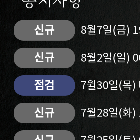
공지사항
신규
8월7일(금) 
신규
8월2일(일) 
점검
7월30일(목
신규
7월28일(화)
신규
7월25일(토)