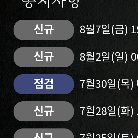
공지사항
신규
8월7일(금) 
신규
8월2일(일) 
점검
7월30일(목
신규
7월28일(화)
신규
7월25일(토)