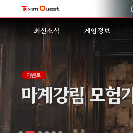
최신소식
게임정보