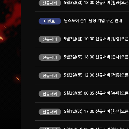
5월3일(일) 18:00 신규서버[활공]오
원스토어 순위 달성 기념 쿠폰 안내
5월3일(일) 10:00 신규서버[정령]오
5월2일(토) 18:00 신규서버[군사]오
5월2일(토) 12:00 신규서버[적룡]오
5월2일(토) 00:05 신규서버[봉마]오
5월1일(금) 17:00 신규서버[환생]오