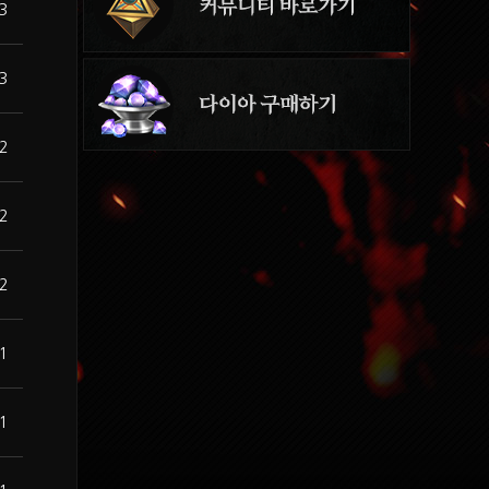
3
3
2
2
2
1
1