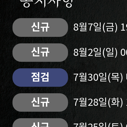
공지사항
신규
8월7일(금) 
신규
8월2일(일) 
점검
7월30일(목
신규
7월28일(화)
신규
7월25일(토)