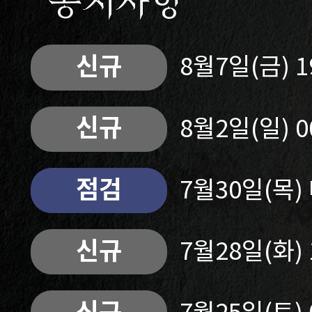
공지사항
신규
8월7일(금) 
신규
8월2일(일) 
점검
7월30일(목
신규
7월28일(화)
신규
7월25일(토)