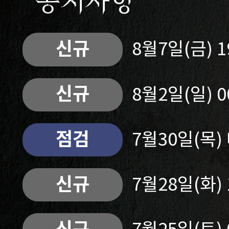
공지사항
신규
8월7일(금) 
신규
8월2일(일) 
점검
7월30일(목
신규
7월28일(화)
신규
7월25일(토)