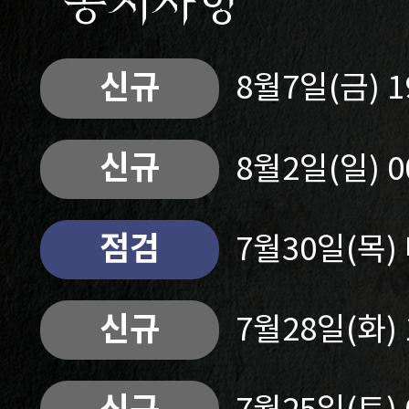
공지사항
신규
8월7일(금) 
신규
8월2일(일) 
점검
7월30일(목
신규
7월28일(화)
신규
7월25일(토)