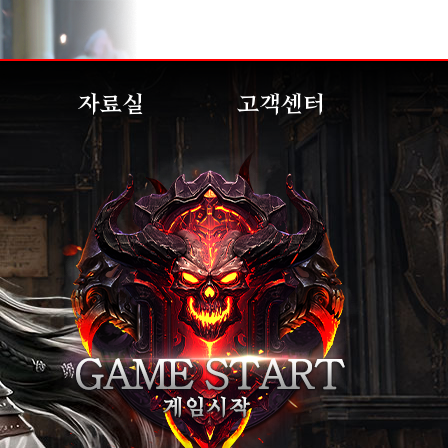
자료실
고객센터