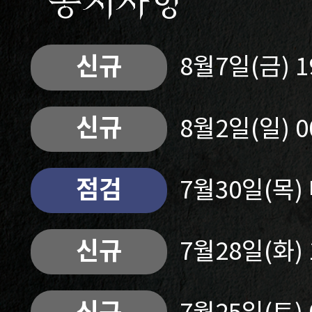
공지사항
신규
8월7일(금) 
신규
8월2일(일) 
점검
7월30일(목
신규
7월28일(화)
신규
7월25일(토)