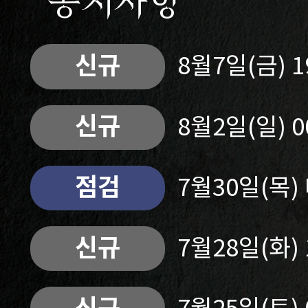
공지사항
신규
8월7일(금) 
신규
8월2일(일) 
점검
7월30일(목
신규
7월28일(화)
신규
7월25일(토)