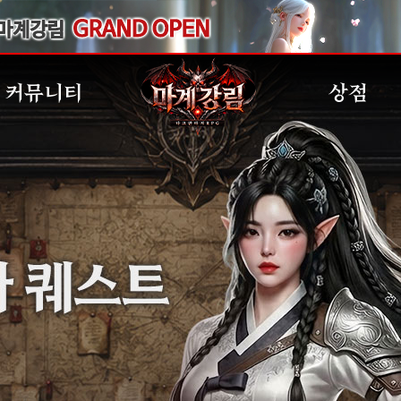
커뮤니티
상점