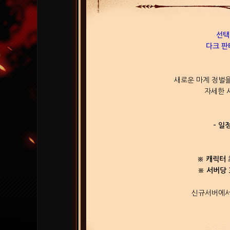
선택
다크 판
새로운 마계 정벌을
자세한 
- 일정
※ 캐릭터 
※ 서버당 
신규서버에서