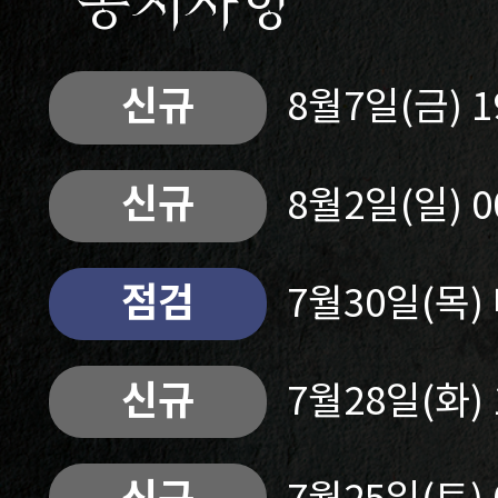
공지사항
신규
8월7일(금) 
신규
8월2일(일) 
점검
7월30일(목
신규
7월28일(화)
신규
7월25일(토)