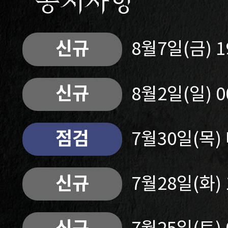
공지사항
신규
8월7일(금) 
신규
8월2일(일) 
점검
7월30일(목
신규
7월28일(화)
신규
7월25일(토)