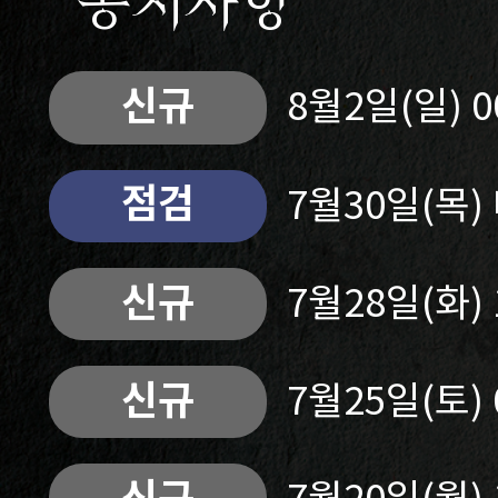
공지사항
신규
8월2일(일) 
점검
7월30일(목
신규
7월28일(화)
신규
7월25일(토)
신규
7월20일(월)