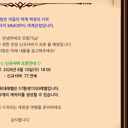
받은 자들의 마계 여정의 시작
타지 MMORPG 마계강림입니다.
안녕하세요 모험가님!
 위한 전장 신규서버가 오픈 될 예정입니다.
사항은 아래 내용을 참고해주세요!
◇ 신규서버 오픈안내 ◇
: 2026년 6월 10일(수) 18:00
- 신규서버: 77.연옥
최대레벨은 57환생1500레벨입니다.
3개의 캐릭터를 생성할 수 있습니다.
 시작되는 새로운 여행을 준비하세요.
감사합니다.