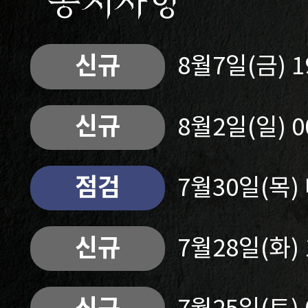
공지사항
신규
8월7일(금) 
신규
8월2일(일) 
점검
7월30일(목
신규
7월28일(화)
신규
7월25일(토)