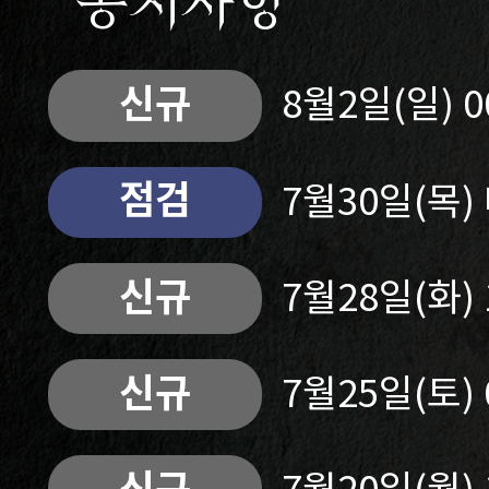
공지사항
신규
8월2일(일) 
점검
7월30일(목
신규
7월28일(화)
신규
7월25일(토)
신규
7월20일(월)