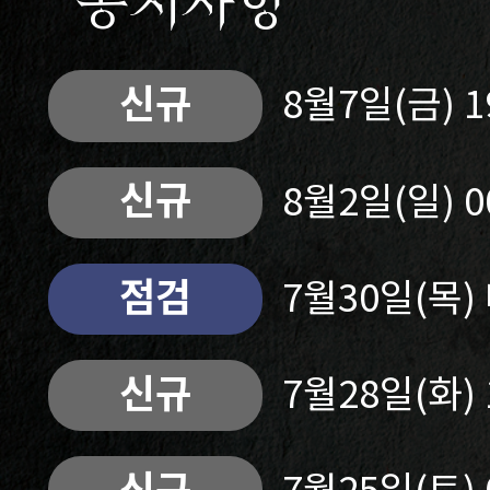
공지사항
신규
8월7일(금) 
신규
8월2일(일) 
점검
7월30일(목
신규
7월28일(화)
신규
7월25일(토)