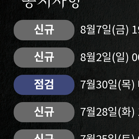
공지사항
신규
8월7일(금) 
신규
8월2일(일) 
점검
7월30일(목
신규
7월28일(화)
신규
7월25일(토)